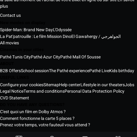
plus
Contact us
New movies on display
Spider-Man: Brand New Day
L'Odyssée
La Pat'patrouille : Le film Mission Dino
El Gawahergy / الجواهرجي
All movies
Cinemas in your cities
Pathé Tunis City
Pathé Azur City
Pathé Mall Of Sousse
ABOUT
B2B Offers
School session
The Pathé experience
Pathé Live
Kids birthday
USEFUL LINKS
Configure your cookies
Sitemap
Help center
Lifestyle in our theaters
Jobs
Legal Notice
Terms and conditions
Personal Data Protection Policy
CVD Statement
DO YOU HAVE ANY QUESTIONS?
C'est quoi un film en Dolby Atmos ?
Comment fonctionne la carte 5 places ?
Prenez votre temps, votre fauteuil vous attend ?