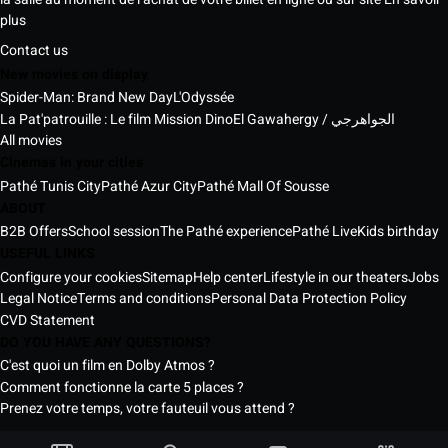
plus
Contact us
New movies on display
Spider-Man: Brand New Day
L'Odyssée
La Pat'patrouille : Le film Mission Dino
El Gawahergy / الجواهرجي
All movies
Cinemas in your cities
Pathé Tunis City
Pathé Azur City
Pathé Mall Of Sousse
ABOUT
B2B Offers
School session
The Pathé experience
Pathé Live
Kids birthday
USEFUL LINKS
Configure your cookies
Sitemap
Help center
Lifestyle in our theaters
Jobs
Legal Notice
Terms and conditions
Personal Data Protection Policy
CVD Statement
DO YOU HAVE ANY QUESTIONS?
C'est quoi un film en Dolby Atmos ?
Comment fonctionne la carte 5 places ?
Prenez votre temps, votre fauteuil vous attend ?