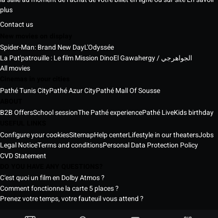
plus
Contact us
New movies on display
Spider-Man: Brand New Day
L'Odyssée
La Pat'patrouille : Le film Mission Dino
El Gawahergy / الجواهرجي
All movies
Cinemas in your cities
Pathé Tunis City
Pathé Azur City
Pathé Mall Of Sousse
ABOUT
B2B Offers
School session
The Pathé experience
Pathé Live
Kids birthday
USEFUL LINKS
Configure your cookies
Sitemap
Help center
Lifestyle in our theaters
Jobs
Legal Notice
Terms and conditions
Personal Data Protection Policy
CVD Statement
DO YOU HAVE ANY QUESTIONS?
C'est quoi un film en Dolby Atmos ?
Comment fonctionne la carte 5 places ?
Prenez votre temps, votre fauteuil vous attend ?