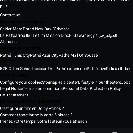
plus
Contact us
New movies on display
Spider-Man: Brand New Day
L'Odyssée
La Pat'patrouille : Le film Mission Dino
El Gawahergy / الجواهرجي
All movies
Cinemas in your cities
Pathé Tunis City
Pathé Azur City
Pathé Mall Of Sousse
ABOUT
B2B Offers
School session
The Pathé experience
Pathé Live
Kids birthday
USEFUL LINKS
Configure your cookies
Sitemap
Help center
Lifestyle in our theaters
Jobs
Legal Notice
Terms and conditions
Personal Data Protection Policy
CVD Statement
DO YOU HAVE ANY QUESTIONS?
C'est quoi un film en Dolby Atmos ?
Comment fonctionne la carte 5 places ?
Prenez votre temps, votre fauteuil vous attend ?