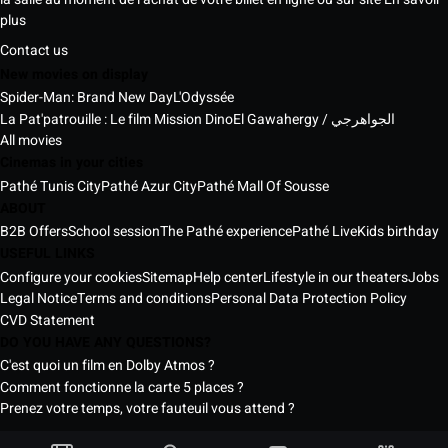
plus
Contact us
New movies on display
Spider-Man: Brand New Day
L'Odyssée
La Pat'patrouille : Le film Mission Dino
El Gawahergy / الجواهرجي
All movies
Cinemas in your cities
Pathé Tunis City
Pathé Azur City
Pathé Mall Of Sousse
ABOUT
B2B Offers
School session
The Pathé experience
Pathé Live
Kids birthday
USEFUL LINKS
Configure your cookies
Sitemap
Help center
Lifestyle in our theaters
Jobs
Legal Notice
Terms and conditions
Personal Data Protection Policy
CVD Statement
DO YOU HAVE ANY QUESTIONS?
C'est quoi un film en Dolby Atmos ?
Comment fonctionne la carte 5 places ?
Prenez votre temps, votre fauteuil vous attend ?