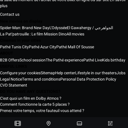
plus
Contact us
New movies on display
Spider-Man: Brand New Day
L'Odyssée
El Gawahergy / الجواهرجي
La Pat'patrouille : Le film Mission Dino
All movies
Cinemas in your cities
Pathé Tunis City
Pathé Azur City
Pathé Mall Of Sousse
ABOUT
B2B Offers
School session
The Pathé experience
Pathé Live
Kids birthday
USEFUL LINKS
Configure your cookies
Sitemap
Help center
Lifestyle in our theaters
Jobs
Legal Notice
Terms and conditions
Personal Data Protection Policy
CVD Statement
DO YOU HAVE ANY QUESTIONS?
C'est quoi un film en Dolby Atmos ?
Comment fonctionne la carte 5 places ?
Prenez votre temps, votre fauteuil vous attend ?
Pathé Tunisia Cinemas © 2026