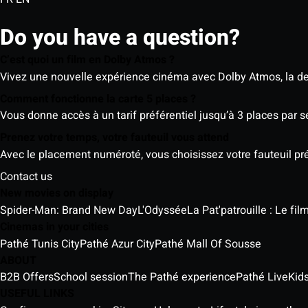
Do you have a question?
C’est quoi un film en Dolby Atmos ?
Vivez une nouvelle expérience cinéma avec Dolby Atmos, la der
Comment fonctionne la carte 5 places ?
Vous donne accès à un tarif préférentiel jusqu’à 3 places par 
Prenez votre temps, votre fauteuil vous attend
Avec le placement numéroté, vous choisissez votre fauteuil préf
Contact us
New movies on display
Spider-Man: Brand New Day
L'Odyssée
La Pat'patrouille : Le fi
Cinemas in your cities
Pathé Tunis City
Pathé Azur City
Pathé Mall Of Sousse
ABOUT
B2B Offers
School session
The Pathé experience
Pathé Live
Kids
USEFUL LINKS