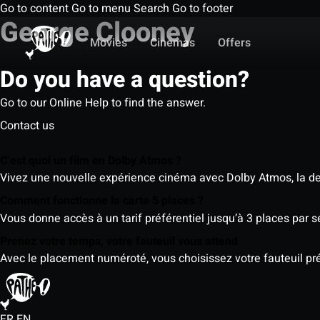
Go to content
Go to menu
Search
Go to footer
George Clooney
Movies
Cinemas
Offers
Do you have a question?
Go to our Online Help to find the answer.
Contact us
C’est quoi un film en Dolby Atmos ?
Vivez une nouvelle expérience cinéma avec Dolby Atmos, la der
Comment fonctionne la carte 5 places ?
Vous donne accès à un tarif préférentiel jusqu’à 3 places par 
Prenez votre temps, votre fauteuil vous attend
Avec le placement numéroté, vous choisissez votre fauteuil préf
FR
EN