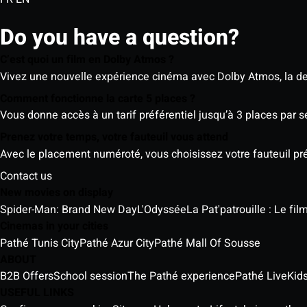
Do you have a question?
C’est quoi un film en Dolby Atmos ?
Vivez une nouvelle expérience cinéma avec Dolby Atmos, la der
Comment fonctionne la carte 5 places ?
Vous donne accès à un tarif préférentiel jusqu’à 3 places par 
Prenez votre temps, votre fauteuil vous attend
Avec le placement numéroté, vous choisissez votre fauteuil préf
Contact us
New movies on display
Spider-Man: Brand New Day
L'Odyssée
La Pat'patrouille : Le fi
Cinemas in your cities
Pathé Tunis City
Pathé Azur City
Pathé Mall Of Sousse
ABOUT
B2B Offers
School session
The Pathé experience
Pathé Live
Kids
USEFUL LINKS