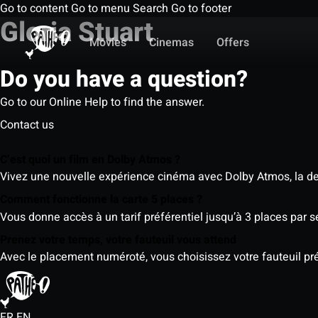
Go to content
Go to menu
Search
Go to footer
Gloria Stuart
Movies
Cinemas
Offers
Do you have a question?
Go to our Online Help to find the answer.
Contact us
C’est quoi un film en Dolby Atmos ?
Vivez une nouvelle expérience cinéma avec Dolby Atmos, la der
Comment fonctionne la carte 5 places ?
Vous donne accès à un tarif préférentiel jusqu’à 3 places par 
Prenez votre temps, votre fauteuil vous attend
Avec le placement numéroté, vous choisissez votre fauteuil préf
FR
EN