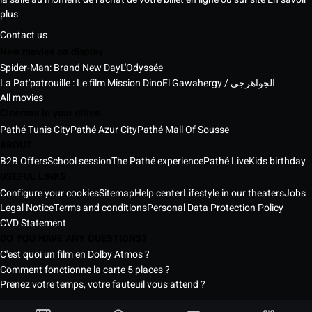
plus
Contact us
New movies on display
Spider-Man: Brand New Day
L'Odyssée
La Pat'patrouille : Le film Mission Dino
El Gawahergy / الجواهرجي
All movies
Cinemas in your cities
Pathé Tunis City
Pathé Azur City
Pathé Mall Of Sousse
ABOUT
B2B Offers
School session
The Pathé experience
Pathé Live
Kids birthday
USEFUL LINKS
Configure your cookies
Sitemap
Help center
Lifestyle in our theaters
Jobs
Legal Notice
Terms and conditions
Personal Data Protection Policy
CVD Statement
DO YOU HAVE ANY QUESTIONS?
C'est quoi un film en Dolby Atmos ?
Comment fonctionne la carte 5 places ?
Prenez votre temps, votre fauteuil vous attend ?