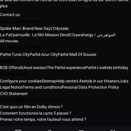
plus
Contact us
New movies on display
Spider-Man: Brand New Day
L'Odyssée
La Pat'patrouille : Le film Mission Dino
El Gawahergy / الجواهرجي
All movies
Cinemas in your cities
Pathé Tunis City
Pathé Azur City
Pathé Mall Of Sousse
ABOUT
B2B Offers
School session
The Pathé experience
Pathé Live
Kids birthday
USEFUL LINKS
Configure your cookies
Sitemap
Help center
Lifestyle in our theaters
Jobs
Legal Notice
Terms and conditions
Personal Data Protection Policy
CVD Statement
DO YOU HAVE ANY QUESTIONS?
C'est quoi un film en Dolby Atmos ?
Comment fonctionne la carte 5 places ?
Prenez votre temps, votre fauteuil vous attend ?