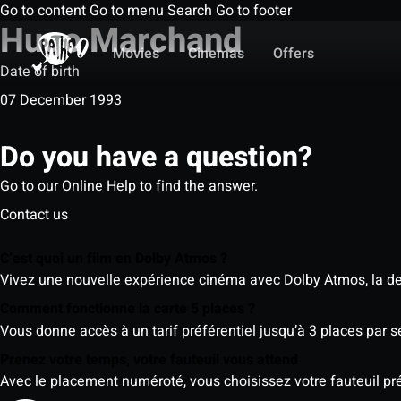
Go to content
Go to menu
Search
Go to footer
Hugo Marchand
Movies
Cinemas
Offers
Date of birth
07 December 1993
Do you have a question?
Go to our Online Help to find the answer.
Contact us
C’est quoi un film en Dolby Atmos ?
Vivez une nouvelle expérience cinéma avec Dolby Atmos, la der
Comment fonctionne la carte 5 places ?
Vous donne accès à un tarif préférentiel jusqu’à 3 places par 
Prenez votre temps, votre fauteuil vous attend
Avec le placement numéroté, vous choisissez votre fauteuil préf