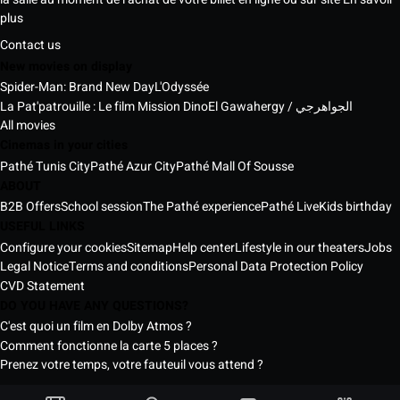
plus
Contact us
New movies on display
Spider-Man: Brand New Day
L'Odyssée
La Pat'patrouille : Le film Mission Dino
El Gawahergy / الجواهرجي
All movies
Cinemas in your cities
Pathé Tunis City
Pathé Azur City
Pathé Mall Of Sousse
ABOUT
B2B Offers
School session
The Pathé experience
Pathé Live
Kids birthday
USEFUL LINKS
Configure your cookies
Sitemap
Help center
Lifestyle in our theaters
Jobs
Legal Notice
Terms and conditions
Personal Data Protection Policy
CVD Statement
DO YOU HAVE ANY QUESTIONS?
C'est quoi un film en Dolby Atmos ?
Comment fonctionne la carte 5 places ?
Prenez votre temps, votre fauteuil vous attend ?