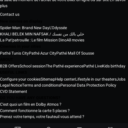
plus
Contact us
New movies on display
Spider-Man: Brand New Day
L'Odyssée
KHALI BELEK MIN NAFSAK / خلي بالك من نفسك
La Pat'patrouille : Le film Mission Dino
All movies
Cinemas in your cities
Pathé Tunis City
Pathé Azur City
Pathé Mall Of Sousse
ABOUT
B2B Offers
School session
The Pathé experience
Pathé Live
Kids birthday
USEFUL LINKS
Configure your cookies
Sitemap
Help center
Lifestyle in our theaters
Jobs
Legal Notice
Terms and conditions
Personal Data Protection Policy
CVD Statement
DO YOU HAVE ANY QUESTIONS?
C'est quoi un film en Dolby Atmos ?
Comment fonctionne la carte 5 places ?
Prenez votre temps, votre fauteuil vous attend ?