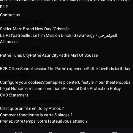
plus
Contact us
New movies on display
Spider-Man: Brand New Day
L'Odyssée
La Pat'patrouille : Le film Mission Dino
El Gawahergy / الجواهرجي
All movies
Cinemas in your cities
Pathé Tunis City
Pathé Azur City
Pathé Mall Of Sousse
ABOUT
B2B Offers
School session
The Pathé experience
Pathé Live
Kids birthday
USEFUL LINKS
Configure your cookies
Sitemap
Help center
Lifestyle in our theaters
Jobs
Legal Notice
Terms and conditions
Personal Data Protection Policy
CVD Statement
DO YOU HAVE ANY QUESTIONS?
C'est quoi un film en Dolby Atmos ?
Comment fonctionne la carte 5 places ?
Prenez votre temps, votre fauteuil vous attend ?