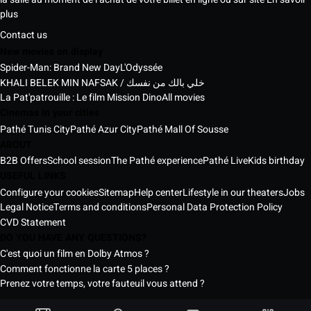
plus
Contact us
New movies on display
Spider-Man: Brand New Day
L'Odyssée
KHALI BELEK MIN NAFSAK / خلي بالك من نفسك
La Pat'patrouille : Le film Mission Dino
All movies
Cinemas in your cities
Pathé Tunis City
Pathé Azur City
Pathé Mall Of Sousse
ABOUT
B2B Offers
School session
The Pathé experience
Pathé Live
Kids birthday
USEFUL LINKS
Configure your cookies
Sitemap
Help center
Lifestyle in our theaters
Jobs
Legal Notice
Terms and conditions
Personal Data Protection Policy
CVD Statement
DO YOU HAVE ANY QUESTIONS?
C'est quoi un film en Dolby Atmos ?
Comment fonctionne la carte 5 places ?
Prenez votre temps, votre fauteuil vous attend ?