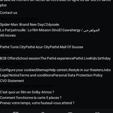
plus
Contact us
New movies on display
Spider-Man: Brand New Day
L'Odyssée
La Pat'patrouille : Le film Mission Dino
El Gawahergy / الجواهرجي
All movies
Cinemas in your cities
Pathé Tunis City
Pathé Azur City
Pathé Mall Of Sousse
ABOUT
B2B Offers
School session
The Pathé experience
Pathé Live
Kids birthday
USEFUL LINKS
Configure your cookies
Sitemap
Help center
Lifestyle in our theaters
Jobs
Legal Notice
Terms and conditions
Personal Data Protection Policy
CVD Statement
DO YOU HAVE ANY QUESTIONS?
C'est quoi un film en Dolby Atmos ?
Comment fonctionne la carte 5 places ?
Prenez votre temps, votre fauteuil vous attend ?