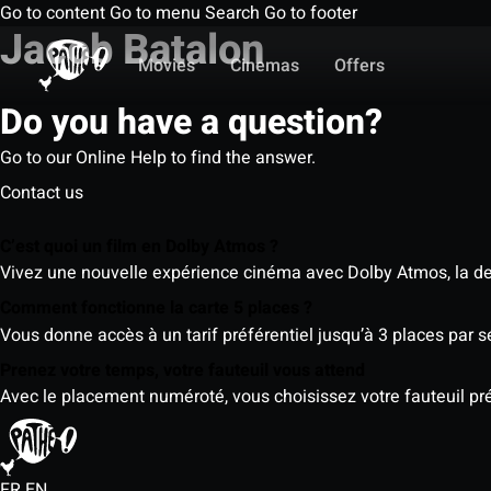
Go to content
Go to menu
Search
Go to footer
Jacob Batalon
Movies
Cinemas
Offers
Do you have a question?
Go to our Online Help to find the answer.
Contact us
C’est quoi un film en Dolby Atmos ?
Vivez une nouvelle expérience cinéma avec Dolby Atmos, la der
Comment fonctionne la carte 5 places ?
Vous donne accès à un tarif préférentiel jusqu’à 3 places par 
Prenez votre temps, votre fauteuil vous attend
Avec le placement numéroté, vous choisissez votre fauteuil préf
FR
EN