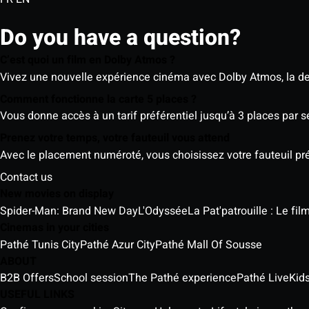
Do you have a question?
C’est quoi un film en Dolby Atmos ?
Vivez une nouvelle expérience cinéma avec Dolby Atmos, la der
Comment fonctionne la carte 5 places ?
Vous donne accès à un tarif préférentiel jusqu’à 3 places par 
Prenez votre temps, votre fauteuil vous attend
Avec le placement numéroté, vous choisissez votre fauteuil préf
Contact us
New movies on display
Spider-Man: Brand New Day
L'Odyssée
La Pat'patrouille : Le fi
Cinemas in your cities
Pathé Tunis City
Pathé Azur City
Pathé Mall Of Sousse
ABOUT
B2B Offers
School session
The Pathé experience
Pathé Live
Kids
USEFUL LINKS