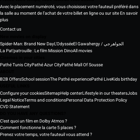
Avec le placement numéroté, vous choisissez votre fauteuil préféré dans
la salle au moment de l’achat de votre billet en ligne ou sur site
En savoir
plus
Contact us
New movies on display
Spider-Man: Brand New Day
L'Odyssée
El Gawahergy / الجواهرجي
La Pat'patrouille : Le film Mission Dino
All movies
Cinemas in your cities
Pathé Tunis City
Pathé Azur City
Pathé Mall Of Sousse
ABOUT
B2B Offers
School session
The Pathé experience
Pathé Live
Kids birthday
USEFUL LINKS
Configure your cookies
Sitemap
Help center
Lifestyle in our theaters
Jobs
Legal Notice
Terms and conditions
Personal Data Protection Policy
CVD Statement
DO YOU HAVE ANY QUESTIONS?
C'est quoi un film en Dolby Atmos ?
Comment fonctionne la carte 5 places ?
Prenez votre temps, votre fauteuil vous attend ?