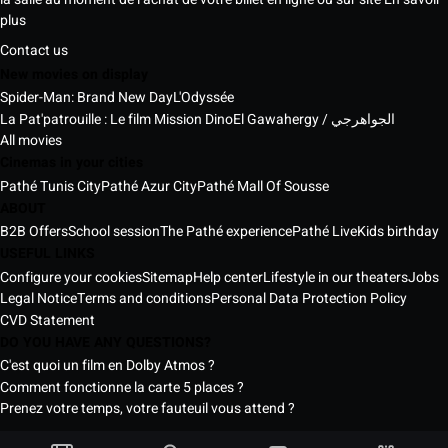
plus
Contact us
New movies on display
Spider-Man: Brand New Day
L'Odyssée
La Pat'patrouille : Le film Mission Dino
El Gawahergy / الجواهرجي
All movies
Cinemas in your cities
Pathé Tunis City
Pathé Azur City
Pathé Mall Of Sousse
ABOUT
B2B Offers
School session
The Pathé experience
Pathé Live
Kids birthday
USEFUL LINKS
Configure your cookies
Sitemap
Help center
Lifestyle in our theaters
Jobs
Legal Notice
Terms and conditions
Personal Data Protection Policy
CVD Statement
DO YOU HAVE ANY QUESTIONS?
C'est quoi un film en Dolby Atmos ?
Comment fonctionne la carte 5 places ?
Prenez votre temps, votre fauteuil vous attend ?