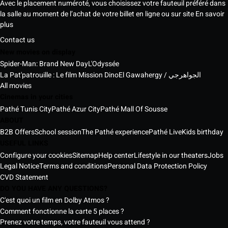
Avec le placement numéroté, vous choisissez votre fauteuil préféré dans
la salle au moment de l’achat de votre billet en ligne ou sur site
En savoir
plus
Contact us
New movies on display
Spider-Man: Brand New Day
L'Odyssée
La Pat'patrouille : Le film Mission Dino
El Gawahergy / الجواهرجي
All movies
Cinemas in your cities
Pathé Tunis City
Pathé Azur City
Pathé Mall Of Sousse
ABOUT
B2B Offers
School session
The Pathé experience
Pathé Live
Kids birthday
USEFUL LINKS
Configure your cookies
Sitemap
Help center
Lifestyle in our theaters
Jobs
Legal Notice
Terms and conditions
Personal Data Protection Policy
CVD Statement
DO YOU HAVE ANY QUESTIONS?
C'est quoi un film en Dolby Atmos ?
Comment fonctionne la carte 5 places ?
Prenez votre temps, votre fauteuil vous attend ?