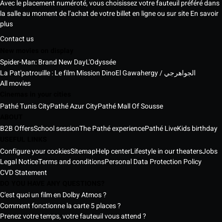
Avec le placement numéroté, vous choisissez votre fauteuil préféré dans
la salle au moment de l’achat de votre billet en ligne ou sur site
En savoir
plus
Contact us
New movies on display
Spider-Man: Brand New Day
L'Odyssée
La Pat'patrouille : Le film Mission Dino
El Gawahergy / الجواهرجي
All movies
Cinemas in your cities
Pathé Tunis City
Pathé Azur City
Pathé Mall Of Sousse
ABOUT
B2B Offers
School session
The Pathé experience
Pathé Live
Kids birthday
USEFUL LINKS
Configure your cookies
Sitemap
Help center
Lifestyle in our theaters
Jobs
Legal Notice
Terms and conditions
Personal Data Protection Policy
CVD Statement
DO YOU HAVE ANY QUESTIONS?
C'est quoi un film en Dolby Atmos ?
Comment fonctionne la carte 5 places ?
Prenez votre temps, votre fauteuil vous attend ?