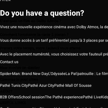
Do you have a question?
C’est quoi un film en Dolby Atmos ?
Vivez une nouvelle expérience cinéma avec Dolby Atmos, la der
Comment fonctionne la carte 5 places ?
Vous donne accès à un tarif préférentiel jusqu’à 3 places par 
Prenez votre temps, votre fauteuil vous attend
Avec le placement numéroté, vous choisissez votre fauteuil préf
Contact us
New movies on display
Spider-Man: Brand New Day
L'Odyssée
La Pat'patrouille : Le fi
Cinemas in your cities
Pathé Tunis City
Pathé Azur City
Pathé Mall Of Sousse
ABOUT
B2B Offers
School session
The Pathé experience
Pathé Live
Kids
USEFUL LINKS