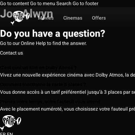
Go to content
Go to menu
Search
Go to footer
Joe Alwyn
Movies
Cinemas
Offers
Do you have a question?
Go to our Online Help to find the answer.
Contact us
C’est quoi un film en Dolby Atmos ?
Vivez une nouvelle expérience cinéma avec Dolby Atmos, la der
Comment fonctionne la carte 5 places ?
Vous donne accès à un tarif préférentiel jusqu’à 3 places par 
Prenez votre temps, votre fauteuil vous attend
Avec le placement numéroté, vous choisissez votre fauteuil préf
FR
EN