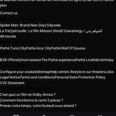
plus
Contact us
New movies on display
Spider-Man: Brand New Day
L'Odyssée
La Pat'patrouille : Le film Mission Dino
El Gawahergy / الجواهرجي
All movies
Cinemas in your cities
Pathé Tunis City
Pathé Azur City
Pathé Mall Of Sousse
ABOUT
B2B Offers
School session
The Pathé experience
Pathé Live
Kids birthday
USEFUL LINKS
Configure your cookies
Sitemap
Help center
Lifestyle in our theaters
Jobs
Legal Notice
Terms and conditions
Personal Data Protection Policy
CVD Statement
DO YOU HAVE ANY QUESTIONS?
C'est quoi un film en Dolby Atmos ?
Comment fonctionne la carte 5 places ?
Prenez votre temps, votre fauteuil vous attend ?