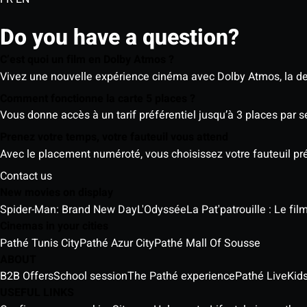
Do you have a question?
C’est quoi un film en Dolby Atmos ?
Vivez une nouvelle expérience cinéma avec Dolby Atmos, la der
Comment fonctionne la carte 5 places ?
Vous donne accès à un tarif préférentiel jusqu’à 3 places par 
Prenez votre temps, votre fauteuil vous attend
Avec le placement numéroté, vous choisissez votre fauteuil préf
Contact us
New movies on display
Spider-Man: Brand New Day
L'Odyssée
La Pat'patrouille : Le fi
Cinemas in your cities
Pathé Tunis City
Pathé Azur City
Pathé Mall Of Sousse
ABOUT
B2B Offers
School session
The Pathé experience
Pathé Live
Kids
USEFUL LINKS