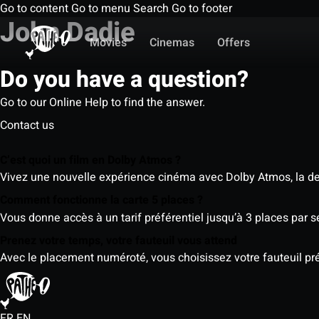
Go to content
Go to menu
Search
Go to footer
John Dadie
Movies
Cinemas
Offers
Do you have a question?
Go to our Online Help to find the answer.
Contact us
C’est quoi un film en Dolby Atmos ?
Vivez une nouvelle expérience cinéma avec Dolby Atmos, la der
Comment fonctionne la carte 5 places ?
Vous donne accès à un tarif préférentiel jusqu’à 3 places par 
Prenez votre temps, votre fauteuil vous attend
Avec le placement numéroté, vous choisissez votre fauteuil préf
FR
EN