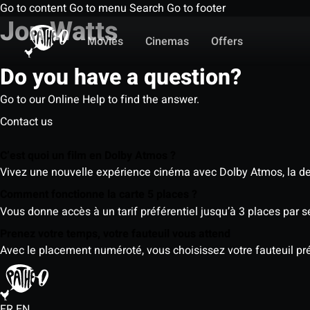
Go to content
Go to menu
Search
Go to footer
Jon Watts
Movies
Cinemas
Offers
Do you have a question?
Go to our Online Help to find the answer.
Contact us
C’est quoi un film en Dolby Atmos ?
Vivez une nouvelle expérience cinéma avec Dolby Atmos, la der
Comment fonctionne la carte 5 places ?
Vous donne accès à un tarif préférentiel jusqu’à 3 places par 
Prenez votre temps, votre fauteuil vous attend
Avec le placement numéroté, vous choisissez votre fauteuil préf
FR
EN