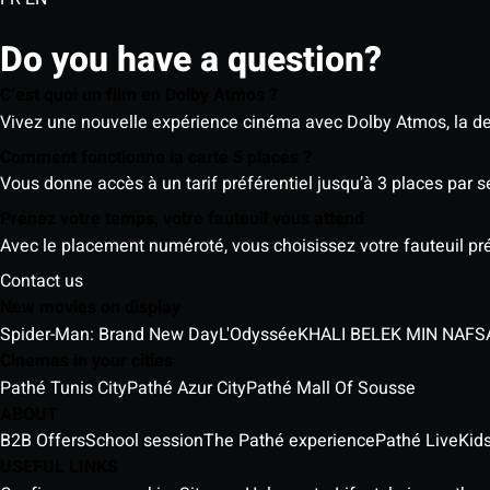
Do you have a question?
C’est quoi un film en Dolby Atmos ?
Vivez une nouvelle expérience cinéma avec Dolby Atmos, la der
Comment fonctionne la carte 5 places ?
Vous donne accès à un tarif préférentiel jusqu’à 3 places par 
Prenez votre temps, votre fauteuil vous attend
Avec le placement numéroté, vous choisissez votre fauteuil préf
Contact us
New movies on display
Spider-Man: Brand New Day
L'Odyssée
Cinemas in your cities
Pathé Tunis City
Pathé Azur City
Pathé Mall Of Sousse
ABOUT
B2B Offers
School session
The Pathé experience
Pathé Live
Kids
USEFUL LINKS