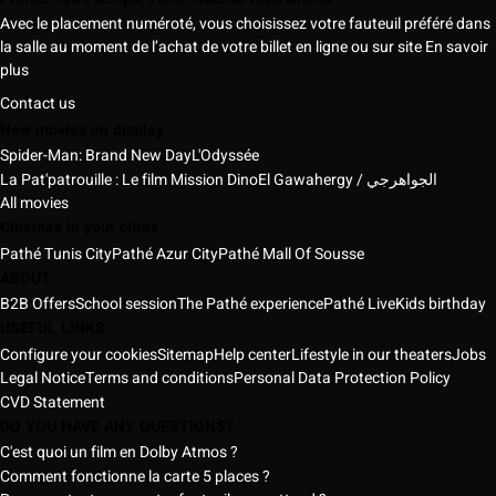
Avec le placement numéroté, vous choisissez votre fauteuil préféré dans
la salle au moment de l’achat de votre billet en ligne ou sur site
En savoir
plus
Contact us
New movies on display
Spider-Man: Brand New Day
L'Odyssée
La Pat'patrouille : Le film Mission Dino
El Gawahergy / الجواهرجي
All movies
Cinemas in your cities
Pathé Tunis City
Pathé Azur City
Pathé Mall Of Sousse
ABOUT
B2B Offers
School session
The Pathé experience
Pathé Live
Kids birthday
USEFUL LINKS
Configure your cookies
Sitemap
Help center
Lifestyle in our theaters
Jobs
Legal Notice
Terms and conditions
Personal Data Protection Policy
CVD Statement
DO YOU HAVE ANY QUESTIONS?
C'est quoi un film en Dolby Atmos ?
Comment fonctionne la carte 5 places ?