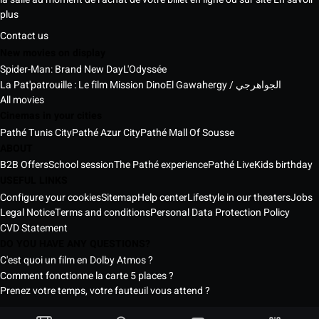
plus
Contact us
New movies on display
Spider-Man: Brand New Day
L'Odyssée
La Pat'patrouille : Le film Mission Dino
El Gawahergy / الجواهرجي
All movies
Cinemas in your cities
Pathé Tunis City
Pathé Azur City
Pathé Mall Of Sousse
ABOUT
B2B Offers
School session
The Pathé experience
Pathé Live
Kids birthday
USEFUL LINKS
Configure your cookies
Sitemap
Help center
Lifestyle in our theaters
Jobs
Legal Notice
Terms and conditions
Personal Data Protection Policy
CVD Statement
DO YOU HAVE ANY QUESTIONS?
C'est quoi un film en Dolby Atmos ?
Comment fonctionne la carte 5 places ?
Prenez votre temps, votre fauteuil vous attend ?