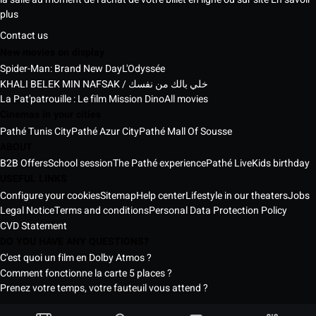
plus
Contact us
New movies on display
Spider-Man: Brand New Day
L'Odyssée
KHALI BELEK MIN NAFSAK / خلي بالك من نفسك
La Pat'patrouille : Le film Mission Dino
All movies
Cinemas in your cities
Pathé Tunis City
Pathé Azur City
Pathé Mall Of Sousse
ABOUT
B2B Offers
School session
The Pathé experience
Pathé Live
Kids birthday
USEFUL LINKS
Configure your cookies
Sitemap
Help center
Lifestyle in our theaters
Jobs
Legal Notice
Terms and conditions
Personal Data Protection Policy
CVD Statement
DO YOU HAVE ANY QUESTIONS?
C'est quoi un film en Dolby Atmos ?
Comment fonctionne la carte 5 places ?
Prenez votre temps, votre fauteuil vous attend ?