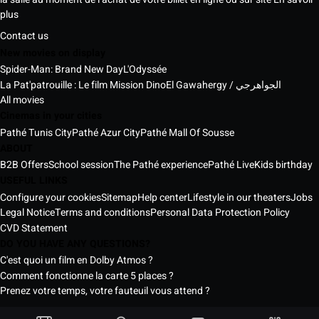
plus
Contact us
New movies on display
Spider-Man: Brand New Day
L'Odyssée
La Pat'patrouille : Le film Mission Dino
El Gawahergy / الجواهرجي
All movies
Cinemas in your cities
Pathé Tunis City
Pathé Azur City
Pathé Mall Of Sousse
ABOUT
B2B Offers
School session
The Pathé experience
Pathé Live
Kids birthday
USEFUL LINKS
Configure your cookies
Sitemap
Help center
Lifestyle in our theaters
Jobs
Legal Notice
Terms and conditions
Personal Data Protection Policy
CVD Statement
DO YOU HAVE ANY QUESTIONS?
C'est quoi un film en Dolby Atmos ?
Comment fonctionne la carte 5 places ?
Prenez votre temps, votre fauteuil vous attend ?