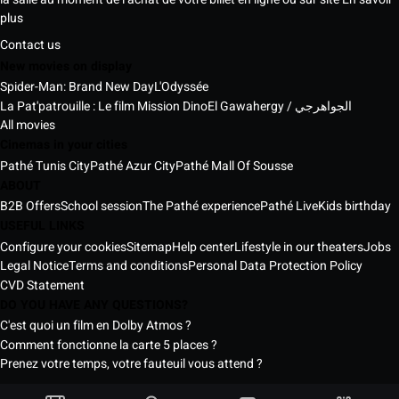
plus
Contact us
New movies on display
Spider-Man: Brand New Day
L'Odyssée
La Pat'patrouille : Le film Mission Dino
El Gawahergy / الجواهرجي
All movies
Cinemas in your cities
Pathé Tunis City
Pathé Azur City
Pathé Mall Of Sousse
ABOUT
B2B Offers
School session
The Pathé experience
Pathé Live
Kids birthday
USEFUL LINKS
Configure your cookies
Sitemap
Help center
Lifestyle in our theaters
Jobs
Legal Notice
Terms and conditions
Personal Data Protection Policy
CVD Statement
DO YOU HAVE ANY QUESTIONS?
C'est quoi un film en Dolby Atmos ?
Comment fonctionne la carte 5 places ?
Prenez votre temps, votre fauteuil vous attend ?