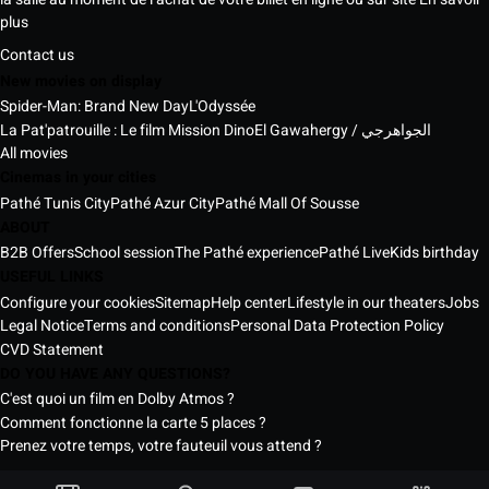
plus
Contact us
New movies on display
Spider-Man: Brand New Day
L'Odyssée
La Pat'patrouille : Le film Mission Dino
El Gawahergy / الجواهرجي
All movies
Cinemas in your cities
Pathé Tunis City
Pathé Azur City
Pathé Mall Of Sousse
ABOUT
B2B Offers
School session
The Pathé experience
Pathé Live
Kids birthday
USEFUL LINKS
Configure your cookies
Sitemap
Help center
Lifestyle in our theaters
Jobs
Legal Notice
Terms and conditions
Personal Data Protection Policy
CVD Statement
DO YOU HAVE ANY QUESTIONS?
C'est quoi un film en Dolby Atmos ?
Comment fonctionne la carte 5 places ?
Prenez votre temps, votre fauteuil vous attend ?