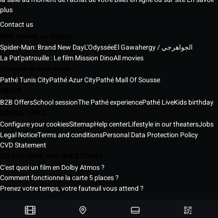
plus
Contact us
New movies on display
Spider-Man: Brand New Day
L'Odyssée
El Gawahergy / الجواهرجي
La Pat'patrouille : Le film Mission Dino
All movies
Cinemas in your cities
Pathé Tunis City
Pathé Azur City
Pathé Mall Of Sousse
ABOUT
B2B Offers
School session
The Pathé experience
Pathé Live
Kids birthday
USEFUL LINKS
Configure your cookies
Sitemap
Help center
Lifestyle in our theaters
Jobs
Legal Notice
Terms and conditions
Personal Data Protection Policy
CVD Statement
DO YOU HAVE ANY QUESTIONS?
C'est quoi un film en Dolby Atmos ?
Comment fonctionne la carte 5 places ?
Prenez votre temps, votre fauteuil vous attend ?
Pathé Tunisia Cinemas © 2026