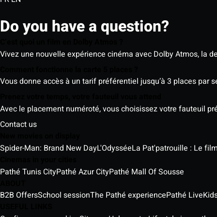
Do you have a question?
C’est quoi un film en Dolby Atmos ?
Vivez une nouvelle expérience cinéma avec Dolby Atmos, la der
Comment fonctionne la carte 5 places ?
Vous donne accès à un tarif préférentiel jusqu’à 3 places par 
Prenez votre temps, votre fauteuil vous attend
Avec le placement numéroté, vous choisissez votre fauteuil préf
Contact us
New movies on display
Spider-Man: Brand New Day
L'Odyssée
La Pat'patrouille : Le fi
Cinemas in your cities
Pathé Tunis City
Pathé Azur City
Pathé Mall Of Sousse
ABOUT
B2B Offers
School session
The Pathé experience
Pathé Live
Kids
USEFUL LINKS