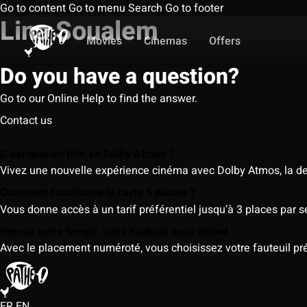
Go to content
Go to menu
Search
Go to footer
Lina Soualem
Movies
Cinemas
Offers
Do you have a question?
Go to our Online Help to find the answer.
Contact us
C’est quoi un film en Dolby Atmos ?
Vivez une nouvelle expérience cinéma avec Dolby Atmos, la der
Comment fonctionne la carte 5 places ?
Vous donne accès à un tarif préférentiel jusqu’à 3 places par 
Prenez votre temps, votre fauteuil vous attend
Avec le placement numéroté, vous choisissez votre fauteuil préf
FR
EN