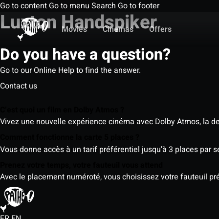
Go to content
Go to menu
Search
Go to footer
Luxton Handspiker
Movies
Cinemas
Offers
Do you have a question?
Go to our Online Help to find the answer.
Contact us
C’est quoi un film en Dolby Atmos ?
Vivez une nouvelle expérience cinéma avec Dolby Atmos, la der
Comment fonctionne la carte 5 places ?
Vous donne accès à un tarif préférentiel jusqu’à 3 places par 
Prenez votre temps, votre fauteuil vous attend
Avec le placement numéroté, vous choisissez votre fauteuil préf
FR
EN