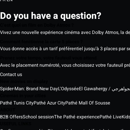
Do you have a question?
C’est quoi un film en Dolby Atmos ?
Vivez une nouvelle expérience cinéma avec Dolby Atmos, la der
Comment fonctionne la carte 5 places ?
Vous donne accès à un tarif préférentiel jusqu’à 3 places par 
Prenez votre temps, votre fauteuil vous attend
Avec le placement numéroté, vous choisissez votre fauteuil préf
Contact us
New movies on display
Spider-Man: Brand New Day
L'Odyssée
El Gawahergy / واهرجي
Cinemas in your cities
Pathé Tunis City
Pathé Azur City
Pathé Mall Of Sousse
ABOUT
B2B Offers
School session
The Pathé experience
Pathé Live
Kids
USEFUL LINKS