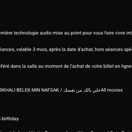
nière technologie audio mise au point pour vous faire vivre in
séances, valable 3 mois, après la date d’achat, hors séances s
éré dans la salle au moment de l’achat de votre billet en ligne
الج
KHALI BELEK MIN NAFSAK / خلي بالك من نفسك
All movies
 birthday