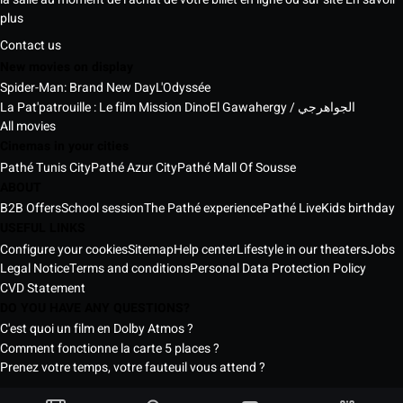
plus
Contact us
New movies on display
Spider-Man: Brand New Day
L'Odyssée
La Pat'patrouille : Le film Mission Dino
El Gawahergy / الجواهرجي
All movies
Cinemas in your cities
Pathé Tunis City
Pathé Azur City
Pathé Mall Of Sousse
ABOUT
B2B Offers
School session
The Pathé experience
Pathé Live
Kids birthday
USEFUL LINKS
Configure your cookies
Sitemap
Help center
Lifestyle in our theaters
Jobs
Legal Notice
Terms and conditions
Personal Data Protection Policy
CVD Statement
DO YOU HAVE ANY QUESTIONS?
C'est quoi un film en Dolby Atmos ?
Comment fonctionne la carte 5 places ?
Prenez votre temps, votre fauteuil vous attend ?