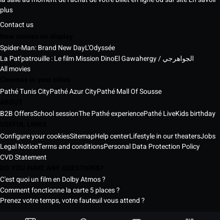
plus
Contact us
New movies on display
Spider-Man: Brand New Day
L'Odyssée
La Pat'patrouille : Le film Mission Dino
El Gawahergy / الجواهرجي
All movies
Cinemas in your cities
Pathé Tunis City
Pathé Azur City
Pathé Mall Of Sousse
ABOUT
B2B Offers
School session
The Pathé experience
Pathé Live
Kids birthday
USEFUL LINKS
Configure your cookies
Sitemap
Help center
Lifestyle in our theaters
Jobs
Legal Notice
Terms and conditions
Personal Data Protection Policy
CVD Statement
DO YOU HAVE ANY QUESTIONS?
C'est quoi un film en Dolby Atmos ?
Comment fonctionne la carte 5 places ?
Prenez votre temps, votre fauteuil vous attend ?