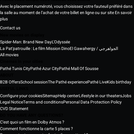
Avec le placement numéroté, vous choisissez votre fauteuil préféré dans
la salle au moment de l’achat de votre billet en ligne ou sur site
En savoir
plus
Contact us
New movies on display
Spider-Man: Brand New Day
L'Odyssée
La Pat'patrouille : Le film Mission Dino
El Gawahergy / الجواهرجي
All movies
Cinemas in your cities
Pathé Tunis City
Pathé Azur City
Pathé Mall Of Sousse
ABOUT
B2B Offers
School session
The Pathé experience
Pathé Live
Kids birthday
USEFUL LINKS
Configure your cookies
Sitemap
Help center
Lifestyle in our theaters
Jobs
Legal Notice
Terms and conditions
Personal Data Protection Policy
CVD Statement
DO YOU HAVE ANY QUESTIONS?
C'est quoi un film en Dolby Atmos ?
Comment fonctionne la carte 5 places ?