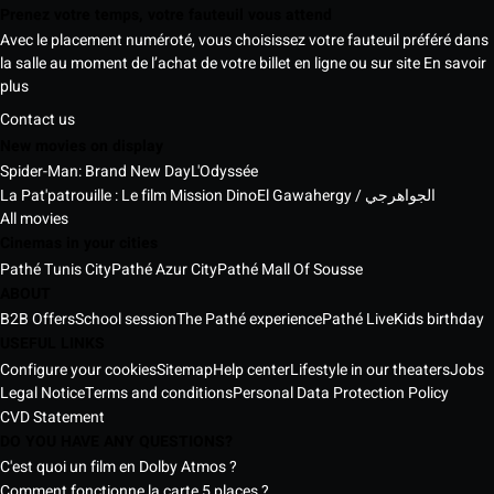
Prenez votre temps, votre fauteuil vous attend
Avec le placement numéroté, vous choisissez votre fauteuil préféré dans
la salle au moment de l’achat de votre billet en ligne ou sur site
En savoir
plus
Contact us
New movies on display
Spider-Man: Brand New Day
L'Odyssée
La Pat'patrouille : Le film Mission Dino
El Gawahergy / الجواهرجي
All movies
Cinemas in your cities
Pathé Tunis City
Pathé Azur City
Pathé Mall Of Sousse
ABOUT
B2B Offers
School session
The Pathé experience
Pathé Live
Kids birthday
USEFUL LINKS
Configure your cookies
Sitemap
Help center
Lifestyle in our theaters
Jobs
Legal Notice
Terms and conditions
Personal Data Protection Policy
CVD Statement
DO YOU HAVE ANY QUESTIONS?
C'est quoi un film en Dolby Atmos ?
Comment fonctionne la carte 5 places ?