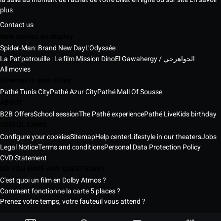
plus
Contact us
New movies on display
Spider-Man: Brand New Day
L'Odyssée
La Pat'patrouille : Le film Mission Dino
El Gawahergy / الجواهرجي
All movies
Cinemas in your cities
Pathé Tunis City
Pathé Azur City
Pathé Mall Of Sousse
ABOUT
B2B Offers
School session
The Pathé experience
Pathé Live
Kids birthday
USEFUL LINKS
Configure your cookies
Sitemap
Help center
Lifestyle in our theaters
Jobs
Legal Notice
Terms and conditions
Personal Data Protection Policy
CVD Statement
DO YOU HAVE ANY QUESTIONS?
C'est quoi un film en Dolby Atmos ?
Comment fonctionne la carte 5 places ?
Prenez votre temps, votre fauteuil vous attend ?