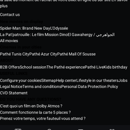
plus
Contact us
New movies on display
Spider-Man: Brand New Day
L'Odyssée
La Pat'patrouille : Le film Mission Dino
El Gawahergy / الجواهرجي
All movies
Cinemas in your cities
Pathé Tunis City
Pathé Azur City
Pathé Mall Of Sousse
ABOUT
B2B Offers
School session
The Pathé experience
Pathé Live
Kids birthday
USEFUL LINKS
Configure your cookies
Sitemap
Help center
Lifestyle in our theaters
Jobs
Legal Notice
Terms and conditions
Personal Data Protection Policy
CVD Statement
DO YOU HAVE ANY QUESTIONS?
C'est quoi un film en Dolby Atmos ?
Comment fonctionne la carte 5 places ?
Prenez votre temps, votre fauteuil vous attend ?