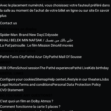
Avec le placement numéroté, vous choisissez votre fauteuil préféré dans
la salle au moment de l’achat de votre billet en ligne ou sur site
En savoir
plus
Contact us
New movies on display
Spider-Man: Brand New Day
L'Odyssée
KHALI BELEK MIN NAFSAK / خلي بالك من نفسك
La Pat'patrouille : Le film Mission Dino
All movies
Cinemas in your cities
Pathé Tunis City
Pathé Azur City
Pathé Mall Of Sousse
ABOUT
B2B Offers
School session
The Pathé experience
Pathé Live
Kids birthday
USEFUL LINKS
Configure your cookies
Sitemap
Help center
Lifestyle in our theaters
Jobs
Legal Notice
Terms and conditions
Personal Data Protection Policy
CVD Statement
DO YOU HAVE ANY QUESTIONS?
C'est quoi un film en Dolby Atmos ?
Comment fonctionne la carte 5 places ?