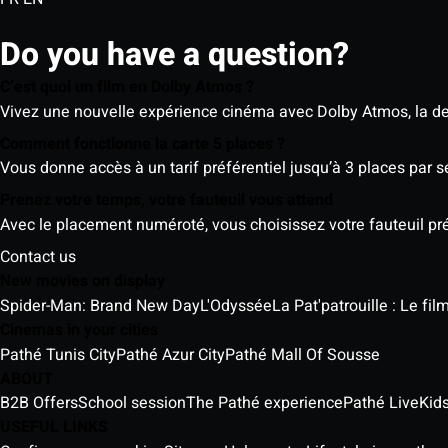
Do you have a question?
C’est quoi un film en Dolby Atmos ?
Vivez une nouvelle expérience cinéma avec Dolby Atmos, la der
Comment fonctionne la carte 5 places ?
Vous donne accès à un tarif préférentiel jusqu’à 3 places par 
Prenez votre temps, votre fauteuil vous attend
Avec le placement numéroté, vous choisissez votre fauteuil préf
Contact us
New movies on display
Spider-Man: Brand New Day
L'Odyssée
La Pat'patrouille : Le fi
Cinemas in your cities
Pathé Tunis City
Pathé Azur City
Pathé Mall Of Sousse
ABOUT
B2B Offers
School session
The Pathé experience
Pathé Live
Kids
USEFUL LINKS