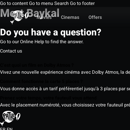
Go to content
Go to menu
Search
Go to footer
Mert Baykal
Movies
Cinemas
Offers
Do you have a question?
Go to our Online Help to find the answer.
Contact us
C’est quoi un film en Dolby Atmos ?
Vivez une nouvelle expérience cinéma avec Dolby Atmos, la der
Comment fonctionne la carte 5 places ?
Vous donne accès à un tarif préférentiel jusqu’à 3 places par 
Prenez votre temps, votre fauteuil vous attend
Avec le placement numéroté, vous choisissez votre fauteuil préf
FR
EN