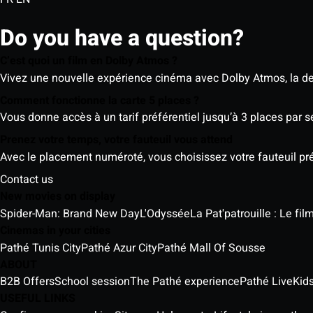
Do you have a question?
C’est quoi un film en Dolby Atmos ?
Vivez une nouvelle expérience cinéma avec Dolby Atmos, la der
Comment fonctionne la carte 5 places ?
Vous donne accès à un tarif préférentiel jusqu’à 3 places par 
Prenez votre temps, votre fauteuil vous attend
Avec le placement numéroté, vous choisissez votre fauteuil préf
Contact us
New movies on display
Spider-Man: Brand New Day
L'Odyssée
La Pat'patrouille : Le fi
Cinemas in your cities
Pathé Tunis City
Pathé Azur City
Pathé Mall Of Sousse
ABOUT
B2B Offers
School session
The Pathé experience
Pathé Live
Kids
USEFUL LINKS