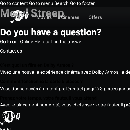
Go to content
Go to menu
Search
Go to footer
Meryl Streep
Movies
Cinemas
Offers
Do you have a question?
Go to our Online Help to find the answer.
Contact us
C’est quoi un film en Dolby Atmos ?
Vivez une nouvelle expérience cinéma avec Dolby Atmos, la der
Comment fonctionne la carte 5 places ?
Vous donne accès à un tarif préférentiel jusqu’à 3 places par 
Prenez votre temps, votre fauteuil vous attend
Avec le placement numéroté, vous choisissez votre fauteuil préf
FR
EN