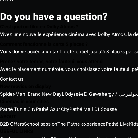
Do you have a question?
C’est quoi un film en Dolby Atmos ?
Vivez une nouvelle expérience cinéma avec Dolby Atmos, la der
Comment fonctionne la carte 5 places ?
Vous donne accès à un tarif préférentiel jusqu’à 3 places par 
Prenez votre temps, votre fauteuil vous attend
Avec le placement numéroté, vous choisissez votre fauteuil préf
Contact us
New movies on display
Spider-Man: Brand New Day
L'Odyssée
El Gawahergy / واهرجي
Cinemas in your cities
Pathé Tunis City
Pathé Azur City
Pathé Mall Of Sousse
ABOUT
B2B Offers
School session
The Pathé experience
Pathé Live
Kids
USEFUL LINKS