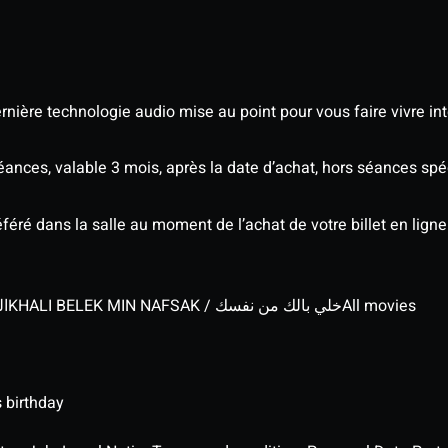
nière technologie audio mise au point pour vous faire vivre in
séances, valable 3 mois, après la date d’achat, hors séances s
éré dans la salle au moment de l’achat de votre billet en ligne
الج
KHALI BELEK MIN NAFSAK / خلي بالك من نفسك
All movies
 birthday