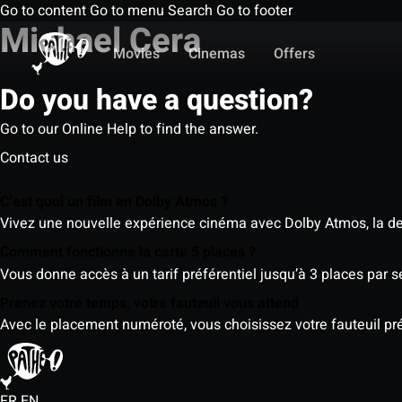
Go to content
Go to menu
Search
Go to footer
Michael Cera
Movies
Cinemas
Offers
Do you have a question?
Go to our Online Help to find the answer.
Contact us
C’est quoi un film en Dolby Atmos ?
Vivez une nouvelle expérience cinéma avec Dolby Atmos, la der
Comment fonctionne la carte 5 places ?
Vous donne accès à un tarif préférentiel jusqu’à 3 places par 
Prenez votre temps, votre fauteuil vous attend
Avec le placement numéroté, vous choisissez votre fauteuil préf
FR
EN