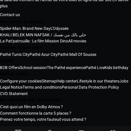
plus
Contact us
New movies on display
Spider-Man: Brand New Day
L'Odyssée
KHALI BELEK MIN NAFSAK / خلي بالك من نفسك
La Pat'patrouille : Le film Mission Dino
All movies
Cinemas in your cities
Pathé Tunis City
Pathé Azur City
Pathé Mall Of Sousse
ABOUT
B2B Offers
School session
The Pathé experience
Pathé Live
Kids birthday
USEFUL LINKS
Configure your cookies
Sitemap
Help center
Lifestyle in our theaters
Jobs
Legal Notice
Terms and conditions
Personal Data Protection Policy
CVD Statement
DO YOU HAVE ANY QUESTIONS?
C'est quoi un film en Dolby Atmos ?
Comment fonctionne la carte 5 places ?
Prenez votre temps, votre fauteuil vous attend ?