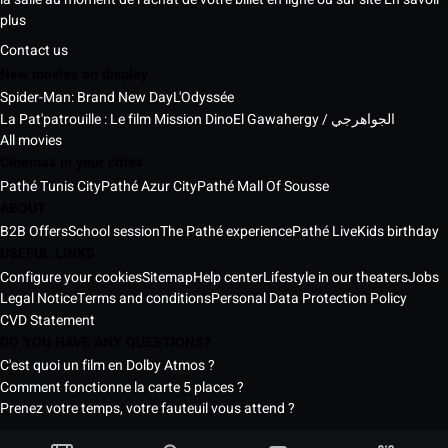
plus
Contact us
New movies on display
Spider-Man: Brand New Day
L'Odyssée
La Pat'patrouille : Le film Mission Dino
El Gawahergy / الجواهرجي
All movies
Cinemas in your cities
Pathé Tunis City
Pathé Azur City
Pathé Mall Of Sousse
ABOUT
B2B Offers
School session
The Pathé experience
Pathé Live
Kids birthday
USEFUL LINKS
Configure your cookies
Sitemap
Help center
Lifestyle in our theaters
Jobs
Legal Notice
Terms and conditions
Personal Data Protection Policy
CVD Statement
DO YOU HAVE ANY QUESTIONS?
C'est quoi un film en Dolby Atmos ?
Comment fonctionne la carte 5 places ?
Prenez votre temps, votre fauteuil vous attend ?