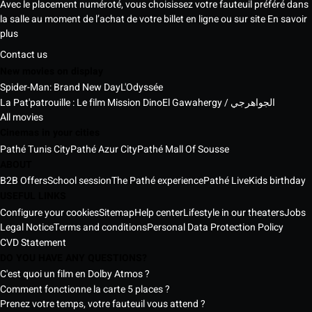
Avec le placement numéroté, vous choisissez votre fauteuil préféré dans
la salle au moment de l’achat de votre billet en ligne ou sur site
En savoir
plus
Contact us
New movies on display
Spider-Man: Brand New Day
L'Odyssée
La Pat'patrouille : Le film Mission Dino
El Gawahergy / الجواهرجي
All movies
Cinemas in your cities
Pathé Tunis City
Pathé Azur City
Pathé Mall Of Sousse
ABOUT
B2B Offers
School session
The Pathé experience
Pathé Live
Kids birthday
USEFUL LINKS
Configure your cookies
Sitemap
Help center
Lifestyle in our theaters
Jobs
Legal Notice
Terms and conditions
Personal Data Protection Policy
CVD Statement
DO YOU HAVE ANY QUESTIONS?
C'est quoi un film en Dolby Atmos ?
Comment fonctionne la carte 5 places ?
Prenez votre temps, votre fauteuil vous attend ?