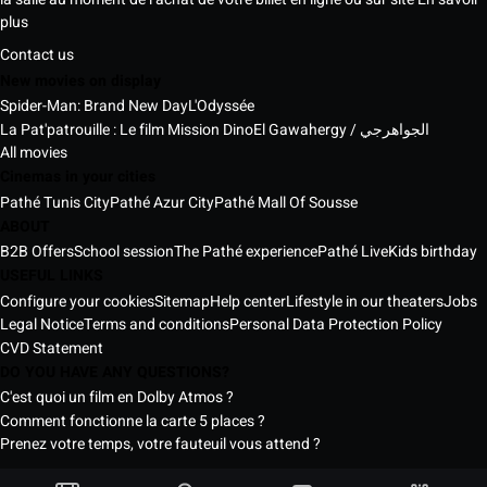
plus
Contact us
New movies on display
Spider-Man: Brand New Day
L'Odyssée
La Pat'patrouille : Le film Mission Dino
El Gawahergy / الجواهرجي
All movies
Cinemas in your cities
Pathé Tunis City
Pathé Azur City
Pathé Mall Of Sousse
ABOUT
B2B Offers
School session
The Pathé experience
Pathé Live
Kids birthday
USEFUL LINKS
Configure your cookies
Sitemap
Help center
Lifestyle in our theaters
Jobs
Legal Notice
Terms and conditions
Personal Data Protection Policy
CVD Statement
DO YOU HAVE ANY QUESTIONS?
C'est quoi un film en Dolby Atmos ?
Comment fonctionne la carte 5 places ?
Prenez votre temps, votre fauteuil vous attend ?