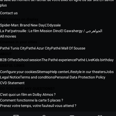
plus
Contact us
New movies on display
Spider-Man: Brand New Day
L'Odyssée
La Pat'patrouille : Le film Mission Dino
El Gawahergy / الجواهرجي
All movies
Cinemas in your cities
Pathé Tunis City
Pathé Azur City
Pathé Mall Of Sousse
ABOUT
B2B Offers
School session
The Pathé experience
Pathé Live
Kids birthday
USEFUL LINKS
Configure your cookies
Sitemap
Help center
Lifestyle in our theaters
Jobs
Legal Notice
Terms and conditions
Personal Data Protection Policy
CVD Statement
DO YOU HAVE ANY QUESTIONS?
C'est quoi un film en Dolby Atmos ?
Comment fonctionne la carte 5 places ?
Prenez votre temps, votre fauteuil vous attend ?