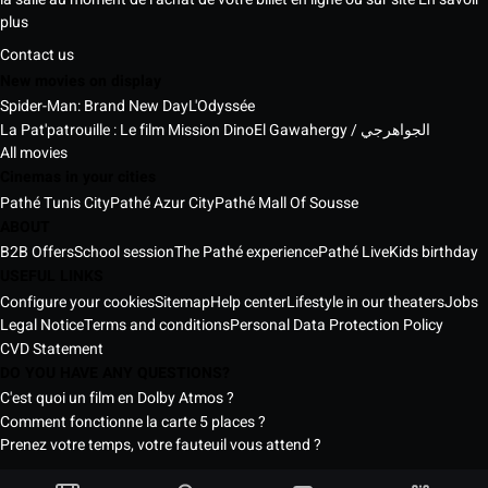
plus
Contact us
New movies on display
Spider-Man: Brand New Day
L'Odyssée
La Pat'patrouille : Le film Mission Dino
El Gawahergy / الجواهرجي
All movies
Cinemas in your cities
Pathé Tunis City
Pathé Azur City
Pathé Mall Of Sousse
ABOUT
B2B Offers
School session
The Pathé experience
Pathé Live
Kids birthday
USEFUL LINKS
Configure your cookies
Sitemap
Help center
Lifestyle in our theaters
Jobs
Legal Notice
Terms and conditions
Personal Data Protection Policy
CVD Statement
DO YOU HAVE ANY QUESTIONS?
C'est quoi un film en Dolby Atmos ?
Comment fonctionne la carte 5 places ?
Prenez votre temps, votre fauteuil vous attend ?